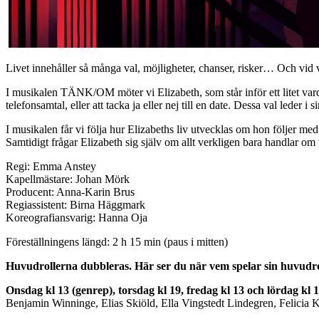
Livet innehåller så många val, möjligheter, chanser, risker… Och vid var
I musikalen TÄNK/OM möter vi Elizabeth, som står inför ett litet vardag
telefonsamtal, eller att tacka ja eller nej till en date. Dessa val leder i sin 
I musikalen får vi följa hur Elizabeths liv utvecklas om hon följer me
Samtidigt frågar Elizabeth sig själv om allt verkligen bara handlar om 
Regi: Emma Anstey
Kapellmästare: Johan Mörk
Producent: Anna-Karin Brus
Regiassistent: Birna Häggmark
Koreografiansvarig: Hanna Oja
Föreställningens längd: 2 h 15 min (paus i mitten)
Huvudrollerna dubbleras. Här ser du när vem spelar sin huvudro
Onsdag kl 13 (genrep), torsdag kl 19, fredag kl 13 och lördag kl 1
Benjamin Winninge, Elias Skiöld, Ella Vingstedt Lindegren, Felicia 