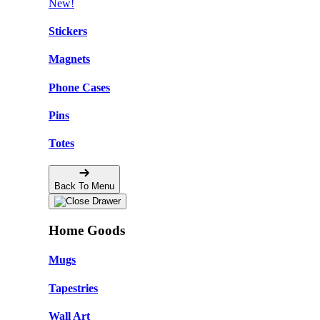
New!
Stickers
Magnets
Phone Cases
Pins
Totes
Back To Menu
Home Goods
Mugs
Tapestries
Wall Art