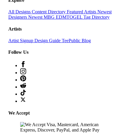
Explore
All Designs
Content Directory
Featured Artists
Newest
Designers
Newest MBG EDMTOGEL
Tag Directory
Artists
Artist Signup
Design Guide
TeePublic Blog
Follow Us
We Accept