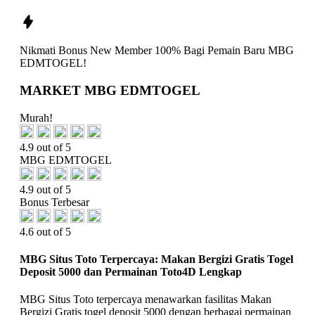
Nikmati
Bonus New Member 100%
Bagi Pemain Baru
MBG
EDMTOGEL!
MARKET MBG EDMTOGEL
Murah!
4.9 out of 5
MBG EDMTOGEL
4.9 out of 5
Bonus Terbesar
4.6 out of 5
MBG Situs Toto Terpercaya: Makan Bergizi Gratis Togel
Deposit 5000 dan Permainan Toto4D Lengkap
MBG Situs Toto terpercaya menawarkan fasilitas Makan
Bergizi Gratis togel deposit 5000 dengan berbagai permainan