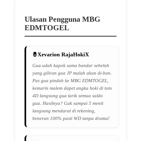
Ulasan Pengguna MBG
EDMTOGEL
Xevarion RajaHokiX
Gua udah kapok sama bandar sebelah
yang giliran gua JP malah akun di-ban.
Pas gua pindah ke MBG EDMTOGEL,
kemarin malem dapet angka hoki di toto
4D langsung gua tarik semua saldo
gua. Hasilnya? Gak sampai 5 menit
langsung mendarat di rekening,
beneran 100% pasti WD tanpa drama!