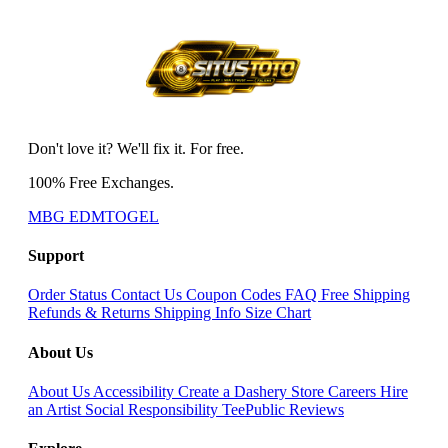
Don't love it? We'll fix it. For free.
100% Free Exchanges.
MBG EDMTOGEL
Support
Order Status
Contact Us
Coupon Codes
FAQ
Free Shipping
Refunds & Returns
Shipping Info
Size Chart
About Us
About Us
Accessibility
Create a Dashery Store
Careers
Hire
an Artist
Social Responsibility
TeePublic Reviews