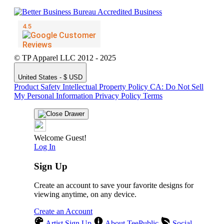
© TP Apparel LLC 2012 - 2025
United States - $ USD
Product Safety
Intellectual Property Policy
CA: Do Not Sell
My Personal Information
Privacy Policy
Terms
Welcome Guest!
Log In
Sign Up
Create an account to save your favorite designs for
viewing anytime, on any device.
Create an Account
Artist Sign Up
About TeePublic
Social