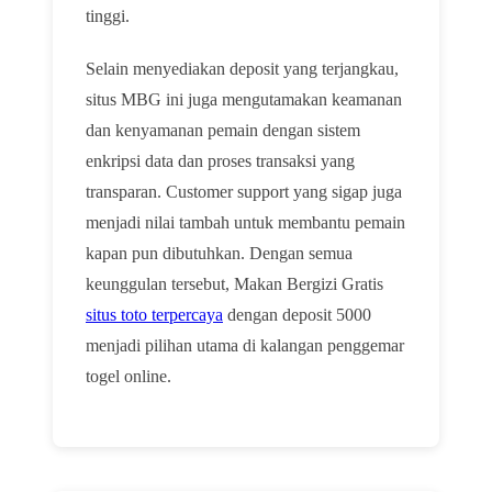
tinggi.
Selain menyediakan deposit yang terjangkau,
situs MBG ini juga mengutamakan keamanan
dan kenyamanan pemain dengan sistem
enkripsi data dan proses transaksi yang
transparan. Customer support yang sigap juga
menjadi nilai tambah untuk membantu pemain
kapan pun dibutuhkan. Dengan semua
keunggulan tersebut, Makan Bergizi Gratis
situs toto terpercaya
dengan deposit 5000
menjadi pilihan utama di kalangan penggemar
togel online.