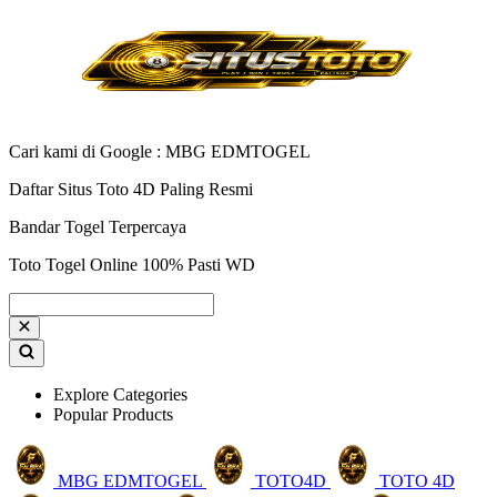
Cari kami di Google : MBG EDMTOGEL
Daftar Situs Toto 4D Paling Resmi
Bandar Togel Terpercaya
Toto Togel Online 100% Pasti WD
Explore Categories
Popular Products
MBG EDMTOGEL
TOTO4D
TOTO 4D