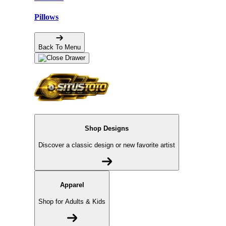
Pillows
Back To Menu
Shop Designs
Discover a classic design or new favorite artist
Apparel
Shop for Adults & Kids