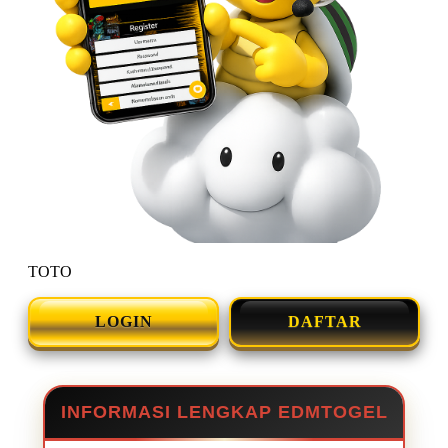
TOTO
LOGIN
DAFTAR
INFORMASI LENGKAP EDMTOGEL