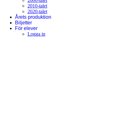
2000-talet
2010-talet
2020-talet
Årets produktion
Biljetter
För elever
Logga in